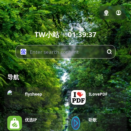
TW小站
01:39:38
|
导航
flysheep
ILovePDF
优选IP
听歌